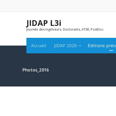
Aller
au
contenu
JIDAP L3i
Journée des Ingénieurs, Doctorants, ATER, PostDoc
Accueil
JIDAP 2026
Editions pré
Photos_2016