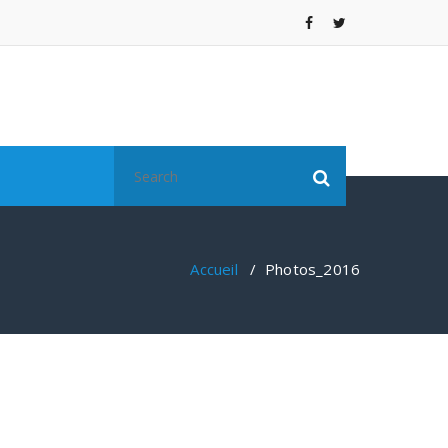
Search
for:
Accueil
/
Photos_2016