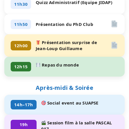
Quizz Administratif (Equipe JIDAP)
11h30
11h50
Présentation du PhD Club
Présentation surprise de
12h00
Jean-Loup Guillaume
Repas du monde
12h15
Après-midi & Soirée
Social event au SUAPSE
14h–17h
Session film à la salle PASCAL
19h
017