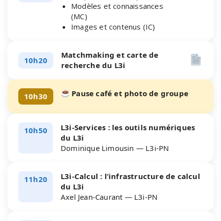
Modèles et connaissances
(MC)
Images et contenus (IC)
Matchmaking et carte de
10h20
recherche du L3i
Pause café et photo de groupe
10h30
L3i-Services : les outils numériques
10h50
du L3i
Dominique Limousin — L3i-PN
L3i-Calcul : l’infrastructure de calcul
11h20
du L3i
Axel Jean-Caurant — L3i-PN