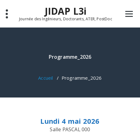
Aller
JIDAP L3i
au
contenu
Journée des Ingénieurs, Doctorants, ATER, PostDoc
Programme_2026
Accueil
/
Programme_2026
Lundi 4 mai 2026
Salle PASCAL 000